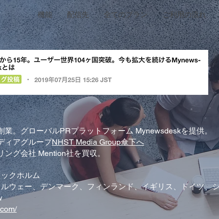
機能
配信先
全てのプラン
ご利用の流れ
創業。グローバルPRプラットフォーム Mynewsdeskを提供。
メディアグループ
NHST Media Group傘下へ
リング会社 Mention社を買収。
トックホルム
ノルウェー、デンマーク、フィンランド、イギリス、ドイツ、
w
.com/