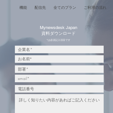
機能
配信先
全てのプラン
ご利用の流れ
Mynewsdesk Japan
資料ダウンロード
​*は必須記入項目です