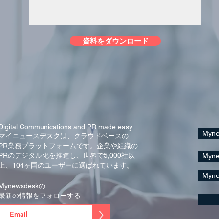
資料をダウンロード
Digital Communications and PR made easy
Myn
マイニュースデスクは、クラウドベースの
PR業務プラットフォームです。
企業や組織の
PRのデジタル化を推進し、
世界で5,000社以
Myn
上、104ヶ国の
ユーザーに
選ばれています。
Myn
Mynewsdeskの
最新の情報をフォローする
>