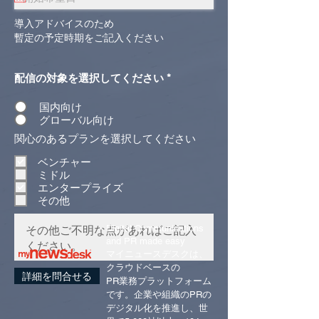
​導入アドバイスのため
暫定の予定
時期をご記入ください
配信の対象を選択してください
*
国内向け
グローバル向け
必
関心のあるプランを選択してください
須
項
ベンチャー
目
ミドル
エンタープライズ
その他
Digital Communications
and PR made easy
マイニュースデスクは、
クラウドベースの
詳細を問合せる
PR業務プラットフォーム
です。
企業や組織のPRの
デジタル化を推進し、
世