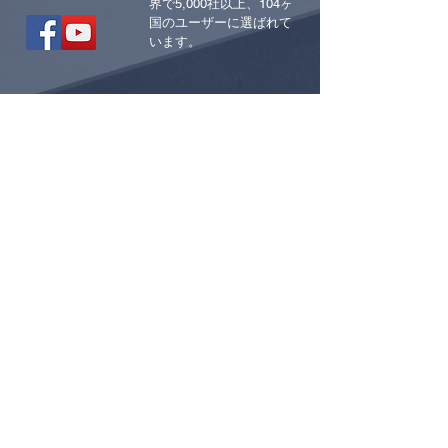
界で5,000社以上、104ヶ
国の
ユーザーに
選ばれて
います。
Mynewsdeskについて
Mynewsdeskパートナー代理店
Mynewsdesk
Mynewsdeskユーザー企業
Mynewsdeskの
最新の情報をフォローする
>